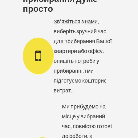
просто
Зв’яжіться з нами,
виберіть зручний час
для прибирання Вашої
квартири або офісу,
опишіть потреби у
прибиранні, і ми
підготуємо кошторис
витрат.
Ми прибудемо на
місце у вибраний
час, повністю готові
до роботи, з