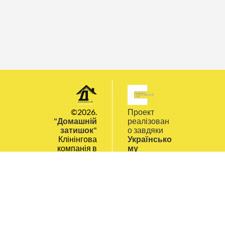
©2026.
Проект
"Домашній
реалізован
затишок"
о завдяки
Клінінгова
Українсько
компанія в
му
Полтаві
ветерансь
кому
фонду
Skyte. Розробка сайту